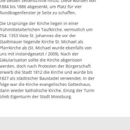
die beiden Seitenschiffe hinzu. Diese wurden von
1884 bis 1886 abgesenkt, um Platz für vier
Rundbogenfenster je Seite zu schaffen.
Die Ursprünge der Kirche liegen in einer
frühmittelalterlichen Taufkirche, vermutlich um
754. 1353 löste St. Johannes die vor der
Stadtmauer liegende Kirche St. Michael als
Pfarrkirche ab (St. Michael wurde ebenfalls von
uns mit instandgesetzt / 2009). Nach der
Säkularisation sollte die Kirche abgerissen
werden, doch nach Protesten der Bürgerschaft
erwarb die Stadt 1812 die Kirche und wurde bis
1827 als städtischer Baustadel verwendet. In der
folge war die Kirche evangelisches Gotteshaus,
dann wieder katholische Kirche. Einzig der Turm
blieb Eigenturm der Stadt Moosburg.